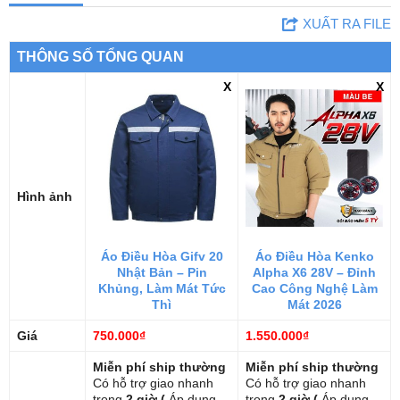
XUẤT RA FILE
THÔNG SỐ TỔNG QUAN
X
X
Hình ảnh
Áo Điều Hòa Kenko
Áo Điều Hòa Gifv 20
Alpha X6 28V – Đỉnh
Nhật Bản – Pin
Cao Công Nghệ Làm
Khủng, Làm Mát Tức
Mát 2026
Thì
Giá
750.000₫
1.550.000₫
Miễn phí ship thường
Miễn phí ship thường
Có hỗ trợ giao nhanh
Có hỗ trợ giao nhanh
trong
2 giờ (
Áp dụng
trong
2 giờ (
Áp dụng