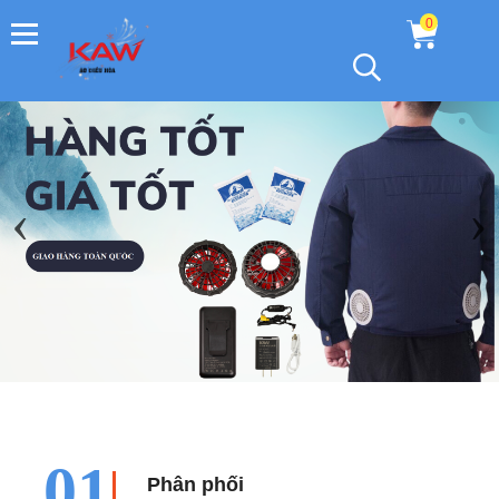
0
‹
›
01
Phân phối