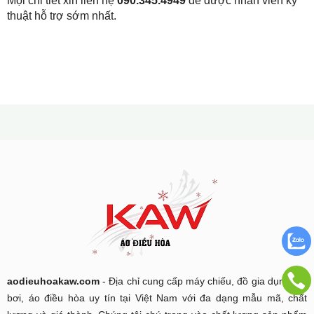
Mọi chi tiết xin liên hệ
090.345.4949
để được nhân viên kỹ
thuật hỗ trợ sớm nhất.
aodieuhoakaw.com
- Địa chỉ cung cấp máy chiếu, đồ gia dụng, bể
bơi, áo điều hòa uy tín tại Việt Nam với đa dạng mẫu mã, chất