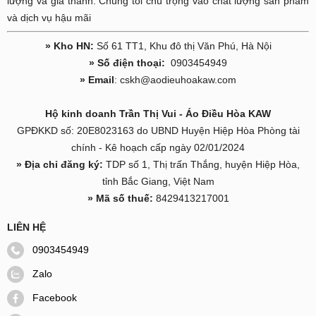
lượng và giá thành. Chúng tôi chú trọng vào chất lượng sản phẩm
và dịch vụ hậu mãi
» Kho HN:
Số 61 TT1, Khu đô thị Văn Phú, Hà Nội
» Số điện thoại:
0903454949
» Email
: cskh@aodieuhoakaw.com
Hộ kinh doanh Trần Thị Vui - Áo Điều Hòa KAW
GPĐKKD số: 20E8023163 do UBND Huyện Hiệp Hòa Phòng tài
chính - Kê hoạch cấp ngày 02/01/2024
» Địa chỉ đăng ký:
TDP số 1, Thị trấn Thắng, huyện Hiệp Hòa,
tỉnh Bắc Giang, Việt Nam
» Mã số thuế:
8429413217001
LIÊN HỆ
0903454949
Zalo
Facebook