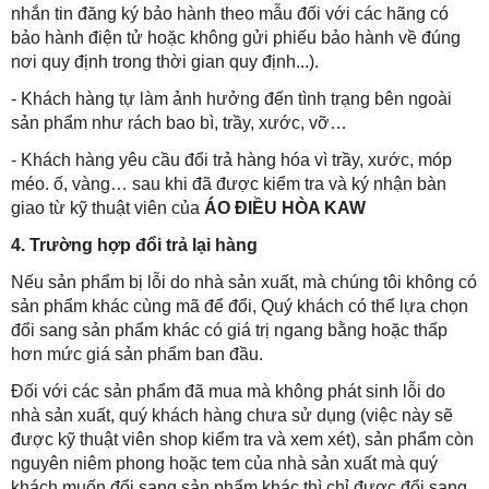
nhắn tin đăng ký bảo hành theo mẫu đối với các hãng có
bảo hành điện tử hoặc không gửi phiếu bảo hành về đúng
nơi quy định trong thời gian quy định...).
- Khách hàng tự làm ảnh hưởng đến tình trạng bên ngoài
sản phẩm như rách bao bì, trầy, xước, vỡ…
- Khách hàng yêu cầu đổi trả hàng hóa vì trầy, xước, móp
méo. ố, vàng… sau khi đã được kiểm tra và ký nhận bàn
giao từ kỹ thuật viên của
ÁO ĐIỀU HÒA KAW
4. Trường hợp đổi trả lại hàng
Nếu sản phẩm bị lỗi do nhà sản xuất, mà chúng tôi không có
sản phẩm khác cùng mã để đổi, Quý khách có thể lựa chọn
đổi sang sản phẩm khác có giá trị ngang bằng hoặc thấp
hơn mức giá sản phẩm ban đầu.
Đối với các sản phẩm đã mua mà không phát sinh lỗi do
nhà sản xuất, quý khách hàng chưa sử dụng (việc này sẽ
được kỹ thuật viên shop kiểm tra và xem xét), sản phẩm còn
nguyên niêm phong hoặc tem của nhà sản xuất mà quý
khách muốn đổi sang sản phẩm khác thì chỉ được đổi sang