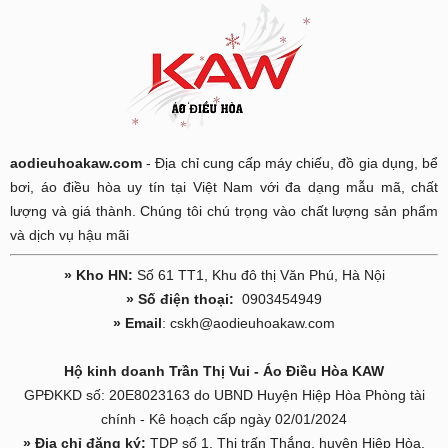
aodieuhoakaw.com
- Địa chỉ cung cấp máy chiếu, đồ gia dụng, bể
bơi, áo điều hòa uy tín tại Việt Nam với đa dạng mẫu mã, chất
lượng và giá thành. Chúng tôi chú trọng vào chất lượng sản phẩm
và dịch vụ hậu mãi
» Kho HN:
Số 61 TT1, Khu đô thị Văn Phú, Hà Nội
» Số điện thoại:
0903454949
» Email
: cskh@aodieuhoakaw.com
Hộ kinh doanh Trần Thị Vui - Áo Điều Hòa KAW
GPĐKKD số: 20E8023163 do UBND Huyện Hiệp Hòa Phòng tài
chính - Kê hoạch cấp ngày 02/01/2024
» Địa chỉ đăng ký:
TDP số 1, Thị trấn Thắng, huyện Hiệp Hòa,