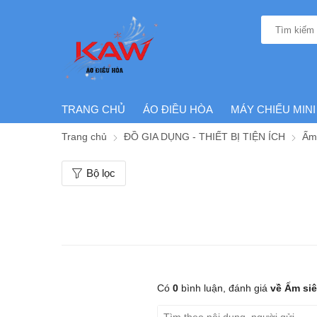
TRANG CHỦ
ÁO ĐIỀU HÒA
MÁY CHIẾU MINI
Trang chủ
ĐỒ GIA DỤNG - THIẾT BỊ TIỆN ÍCH
Ấm 
Bộ lọc
Có
0
bình luận,
đánh giá
về Ấm siê